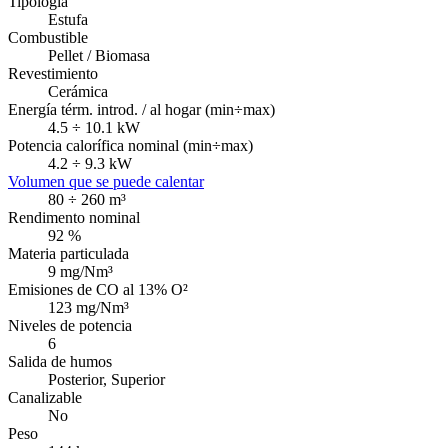
Tipología
Estufa
Combustible
Pellet / Biomasa
Revestimiento
Cerámica
Energía térm. introd. / al hogar (min÷max)
4.5 ÷ 10.1 kW
Potencia calorífica nominal (min÷max)
4.2 ÷ 9.3 kW
Volumen que se puede calentar
80 ÷ 260 m³
Rendimento nominal
92 %
Materia particulada
9 mg/Nm³
Emisiones de CO al 13% O²
123 mg/Nm³
Niveles de potencia
6
Salida de humos
Posterior, Superior
Canalizable
No
Peso