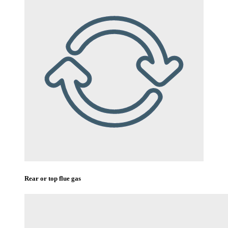
Rear or top flue gas