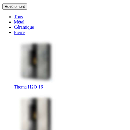
Revêtement
Tous
Métal
Céramique
Pierre
Thema H2O 16