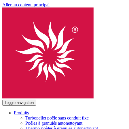
Aller au contenu principal
Toggle navigation
Produits
Turbopellet poêle sans conduit fixe
Poêles à granulés autonettoyant
Thermo-poêles à granulés autonettoyant