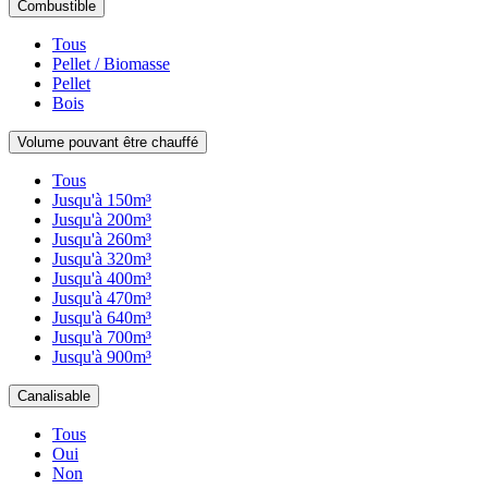
Combustible
Tous
Pellet / Biomasse
Pellet
Bois
Volume pouvant être chauffé
Tous
Jusqu'à 150m³
Jusqu'à 200m³
Jusqu'à 260m³
Jusqu'à 320m³
Jusqu'à 400m³
Jusqu'à 470m³
Jusqu'à 640m³
Jusqu'à 700m³
Jusqu'à 900m³
Canalisable
Tous
Oui
Non