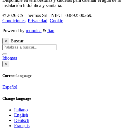
Disponible en termoestufas y calderas para calentar el agua de la
instalación hidráulica y sanitaria.
© 2026 CS Thermos Srl - NIF: IT03892500269.
Condiciones
.
Privacidad
.
Cookie
.
Powered by
monoica
&
!ian
Buscar
×
Idiomas
×
Current language
Español
Change language
Italiano
English
Deutsch
Français