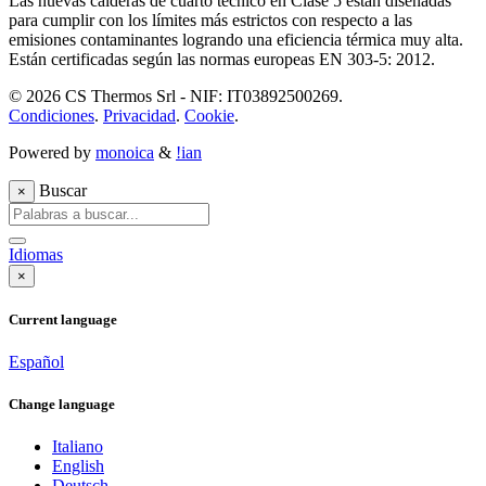
Las nuevas calderas de cuarto técnico en Clase 5 están diseñadas
para cumplir con los límites más estrictos con respecto a las
emisiones contaminantes logrando una eficiencia térmica muy alta.
Están certificadas según las normas europeas EN 303-5: 2012.
© 2026 CS Thermos Srl - NIF: IT03892500269.
Condiciones
.
Privacidad
.
Cookie
.
Powered by
monoica
&
!ian
Buscar
×
Idiomas
×
Current language
Español
Change language
Italiano
English
Deutsch