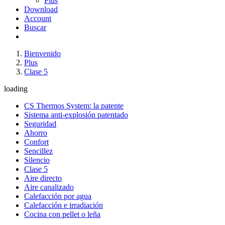
Plus
Download
Account
Buscar
Bienvenido
Plus
Clase 5
loading
CS Thermos System: la patente
Sistema anti-explosión patentado
Seguridad
Ahorro
Confort
Sencillez
Silencio
Clase 5
Aire directo
Aire canalizado
Calefacción por agua
Calefacción e irradiación
Cocina con pellet o leña