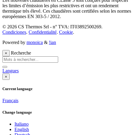
Les nouvelles chaudières en CLasse 5 sont conçues pour respecter
les limites d’émission les plus restrictives et ont un rendement
thermique très élevé. Ces chaudières sont certifiées selon les normes
européennes EN 303-5 / 2012.
© 2026 CS Thermos Srl - n° TVA: IT03892500269.
Condiciones
.
Confidentialité
.
Cookie
.
Powered by
monoica
&
!ian
Recherche
×
Langues
×
Current language
Français
Change language
Italiano
English
Deutsch