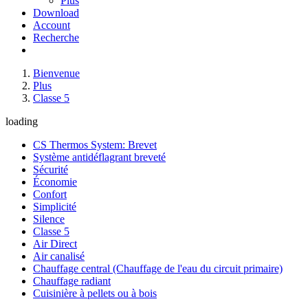
Plus
Download
Account
Recherche
Bienvenue
Plus
Classe 5
loading
CS Thermos System: Brevet
Système antidéflagrant breveté
Sécurité
Économie
Confort
Simplicité
Silence
Classe 5
Air Direct
Air canalisé
Chauffage central (Chauffage de l'eau du circuit primaire)
Chauffage radiant
Cuisinière à pellets ou à bois