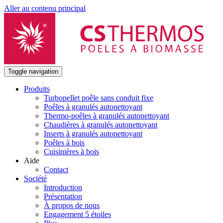
Aller au contenu principal
Toggle navigation
Produits
Turbopellet poêle sans conduit fixe
Poêles à granulés autonettoyant
Thermo-poêles à granulés autonettoyant
Chaudières à granulés autonettoyant
Inserts à granulés autonettoyant
Poêles à bois
Cuisinières à bois
Aide
Contact
Société
Introduction
Présentation
À propos de nous
Engagement 5 étoiles