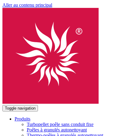
Aller au contenu principal
Toggle navigation
Produits
Turbopellet poêle sans conduit fixe
Poêles à granulés autonettoyant
Thermo-poêles à granulés autonettoyant