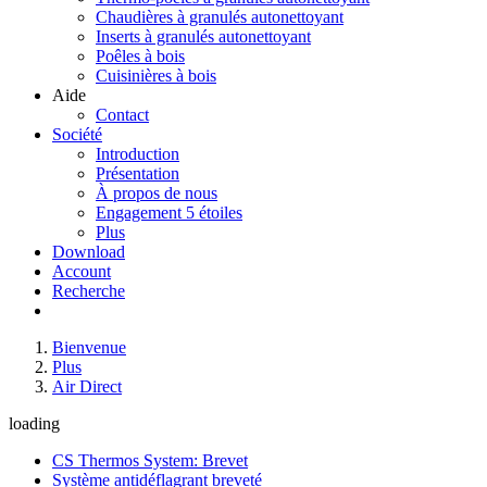
Chaudières à granulés autonettoyant
Inserts à granulés autonettoyant
Poêles à bois
Cuisinières à bois
Aide
Contact
Société
Introduction
Présentation
À propos de nous
Engagement 5 étoiles
Plus
Download
Account
Recherche
Bienvenue
Plus
Air Direct
loading
CS Thermos System: Brevet
Système antidéflagrant breveté