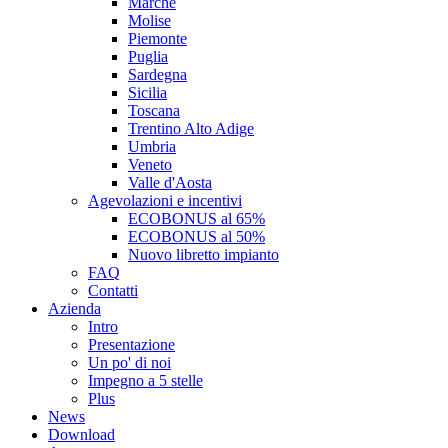
Marche
Molise
Piemonte
Puglia
Sardegna
Sicilia
Toscana
Trentino Alto Adige
Umbria
Veneto
Valle d'Aosta
Agevolazioni e incentivi
ECOBONUS al 65%
ECOBONUS al 50%
Nuovo libretto impianto
FAQ
Contatti
Azienda
Intro
Presentazione
Un po' di noi
Impegno a 5 stelle
Plus
News
Download