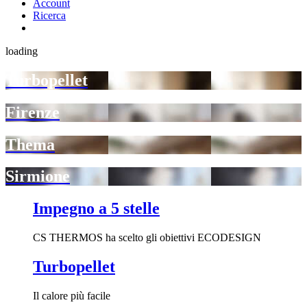
Account
Ricerca
loading
Turbopellet
Firenze
Thema
Sirmione
Impegno a 5 stelle
CS THERMOS ha scelto gli obiettivi ECODESIGN
Turbopellet
Il calore più facile