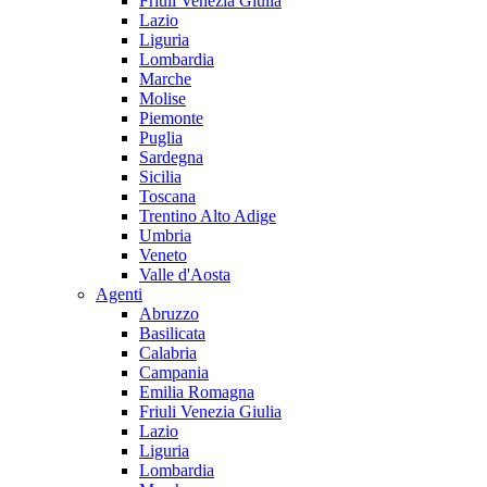
Friuli Venezia Giulia
Lazio
Liguria
Lombardia
Marche
Molise
Piemonte
Puglia
Sardegna
Sicilia
Toscana
Trentino Alto Adige
Umbria
Veneto
Valle d'Aosta
Agenti
Abruzzo
Basilicata
Calabria
Campania
Emilia Romagna
Friuli Venezia Giulia
Lazio
Liguria
Lombardia