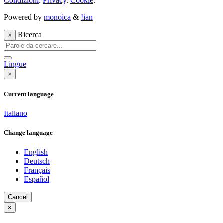
Condizioni
.
Privacy
.
Cookie
.
Powered by
monoica
&
!ian
Ricerca
×
Lingue
×
Current language
Italiano
Change language
English
Deutsch
Français
Español
Cancel
×