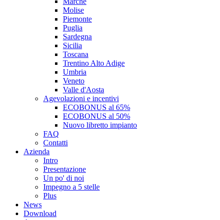
Marche
Molise
Piemonte
Puglia
Sardegna
Sicilia
Toscana
Trentino Alto Adige
Umbria
Veneto
Valle d'Aosta
Agevolazioni e incentivi
ECOBONUS al 65%
ECOBONUS al 50%
Nuovo libretto impianto
FAQ
Contatti
Azienda
Intro
Presentazione
Un po' di noi
Impegno a 5 stelle
Plus
News
Download