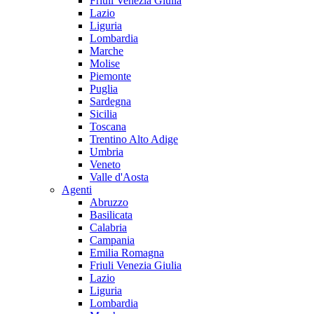
Friuli Venezia Giulia
Lazio
Liguria
Lombardia
Marche
Molise
Piemonte
Puglia
Sardegna
Sicilia
Toscana
Trentino Alto Adige
Umbria
Veneto
Valle d'Aosta
Agenti
Abruzzo
Basilicata
Calabria
Campania
Emilia Romagna
Friuli Venezia Giulia
Lazio
Liguria
Lombardia