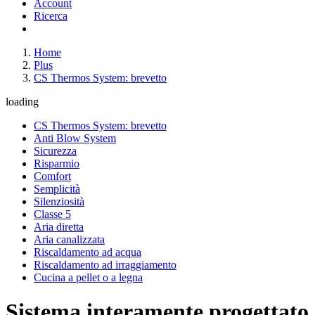
Account
Ricerca
Home
Plus
CS Thermos System: brevetto
loading
CS Thermos System: brevetto
Anti Blow System
Sicurezza
Risparmio
Comfort
Semplicità
Silenziosità
Classe 5
Aria diretta
Aria canalizzata
Riscaldamento ad acqua
Riscaldamento ad irraggiamento
Cucina a pellet o a legna
Sistema interamente progettato