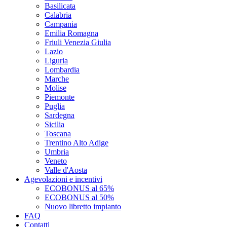
Basilicata
Calabria
Campania
Emilia Romagna
Friuli Venezia Giulia
Lazio
Liguria
Lombardia
Marche
Molise
Piemonte
Puglia
Sardegna
Sicilia
Toscana
Trentino Alto Adige
Umbria
Veneto
Valle d'Aosta
Agevolazioni e incentivi
ECOBONUS al 65%
ECOBONUS al 50%
Nuovo libretto impianto
FAQ
Contatti