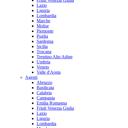
Friuli Venezia Giulia
Lazio
Liguria
Lombardia
Marche
Molise
Piemonte
Puglia
Sardegna
Sicilia
Toscana
Trentino Alto Adige
Umbria
Veneto
Valle d'Aosta
Agenti
Abruzzo
Basilicata
Calabria
Campania
Emilia Romagna
Friuli Venezia Giulia
Lazio
Liguria
Lombardia