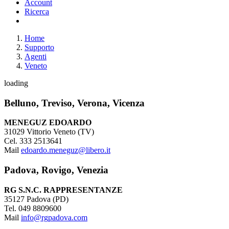
Account
Ricerca
Home
Supporto
Agenti
Veneto
loading
Belluno, Treviso, Verona, Vicenza
MENEGUZ EDOARDO
31029 Vittorio Veneto (TV)
Cel. 333 2513641
Mail
edoardo.meneguz@libero.it
Padova, Rovigo, Venezia
RG S.N.C. RAPPRESENTANZE
35127 Padova (PD)
Tel. 049 8809600
Mail
info@rgpadova.com