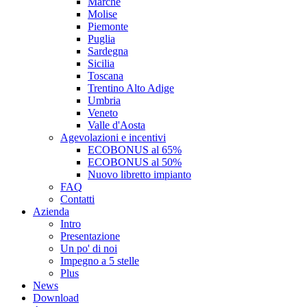
Marche
Molise
Piemonte
Puglia
Sardegna
Sicilia
Toscana
Trentino Alto Adige
Umbria
Veneto
Valle d'Aosta
Agevolazioni e incentivi
ECOBONUS al 65%
ECOBONUS al 50%
Nuovo libretto impianto
FAQ
Contatti
Azienda
Intro
Presentazione
Un po' di noi
Impegno a 5 stelle
Plus
News
Download