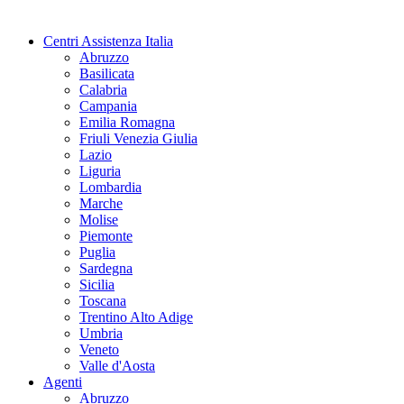
Centri Assistenza Italia
Abruzzo
Basilicata
Calabria
Campania
Emilia Romagna
Friuli Venezia Giulia
Lazio
Liguria
Lombardia
Marche
Molise
Piemonte
Puglia
Sardegna
Sicilia
Toscana
Trentino Alto Adige
Umbria
Veneto
Valle d'Aosta
Agenti
Abruzzo