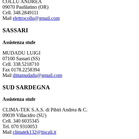
COLLU ANDREA
09070 Paulilatino (OR)
Cell. 348.2849111
Mail
elettrocollu@gmail.com
SASSARI
Assistenza stufe
MUDADU LUIGI
07100 Sassari (SS)
Cell. 338.5218710
Fax 0178.2258394
Mail
dittamudadu@gmail.com
SUD SARDEGNA
Assistenza stufe
CLIMA-TEK S.A.S. di Pibiri Andrea & C.
09039 Villacidro (SU)
Cell. 340 6035345
Tel. 070 9310053
Mail
climatek132@tiscali.it