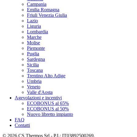
Campania
Emilia Romagna
Friuli Venezia Giulia
Lazio
Liguria
Lombardia
Marche
Molise
Piemonte
Puglia
Sardegna
Sicilia
Toscana
Trentino Alto Adige
Umbria
Veneto
Valle d'Aosta
Agevolazioni e incentivi
ECOBONUS al 65%
ECOBONUS al 50%
Nuovo libretto impianto
FAQ
Contatti
© 2026 CS Thermos Srl - P.I.: IT03892500269.