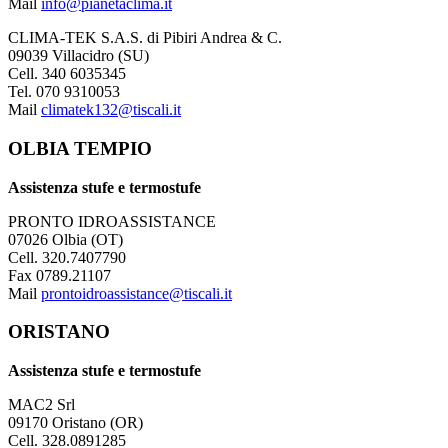
Mail
info@pianetaclima.it
CLIMA-TEK S.A.S. di Pibiri Andrea & C.
09039 Villacidro (SU)
Cell. 340 6035345
Tel. 070 9310053
Mail
climatek132@tiscali.it
OLBIA TEMPIO
Assistenza stufe e termostufe
PRONTO IDROASSISTANCE
07026 Olbia (OT)
Cell. 320.7407790
Fax 0789.21107
Mail
prontoidroassistance@tiscali.it
ORISTANO
Assistenza stufe e termostufe
MAC2 Srl
09170 Oristano (OR)
Cell. 328.0891285