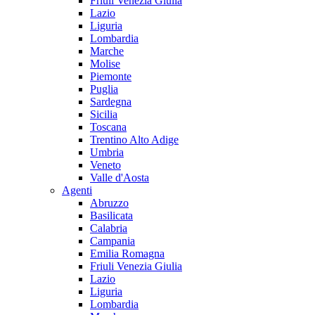
Friuli Venezia Giulia
Lazio
Liguria
Lombardia
Marche
Molise
Piemonte
Puglia
Sardegna
Sicilia
Toscana
Trentino Alto Adige
Umbria
Veneto
Valle d'Aosta
Agenti
Abruzzo
Basilicata
Calabria
Campania
Emilia Romagna
Friuli Venezia Giulia
Lazio
Liguria
Lombardia