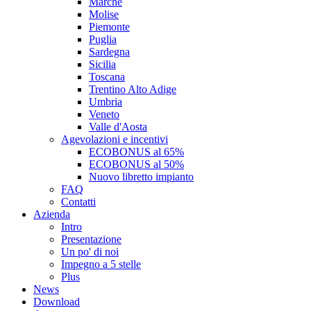
Marche
Molise
Piemonte
Puglia
Sardegna
Sicilia
Toscana
Trentino Alto Adige
Umbria
Veneto
Valle d'Aosta
Agevolazioni e incentivi
ECOBONUS al 65%
ECOBONUS al 50%
Nuovo libretto impianto
FAQ
Contatti
Azienda
Intro
Presentazione
Un po' di noi
Impegno a 5 stelle
Plus
News
Download