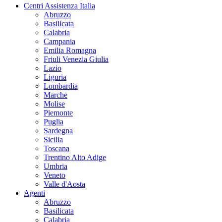
Centri Assistenza Italia
Abruzzo
Basilicata
Calabria
Campania
Emilia Romagna
Friuli Venezia Giulia
Lazio
Liguria
Lombardia
Marche
Molise
Piemonte
Puglia
Sardegna
Sicilia
Toscana
Trentino Alto Adige
Umbria
Veneto
Valle d'Aosta
Agenti
Abruzzo
Basilicata
Calabria