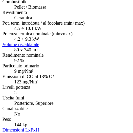
Combustibile
Pellet / Biomassa
Rivestimento
Ceramica
Pot. term. introdotta / al focolare (min÷max)
4.5 ÷ 10.1 kW
Potenza termica nominale (min÷max)
4.2 ÷ 9.3 kW
Volume riscaldabile
80 ÷ 340 m³
Rendimento nominale
92 %
Particolato primario
9 mg/Nm³
Emissioni di CO al 13% O²
123 mg/Nm³
Livelli potenza
5
Uscita fumi
Posteriore, Superiore
Canalizzabile
No
Peso
144 kg
Dimensioni LxPxH