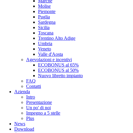
Marche
Molise
Piemonte
Puglia
Sardegna
Sicilia
Toscana
Trentino Alto Adige
Umbria
Veneto
Valle d'Aosta
Agevolazioni e incentivi
ECOBONUS al 65%
ECOBONUS al 50%
Nuovo libretto impianto
FAQ
Contatti
Azienda
Intro
Presentazione
Un po' di noi
Impegno a 5 stelle
Plus
News
Download