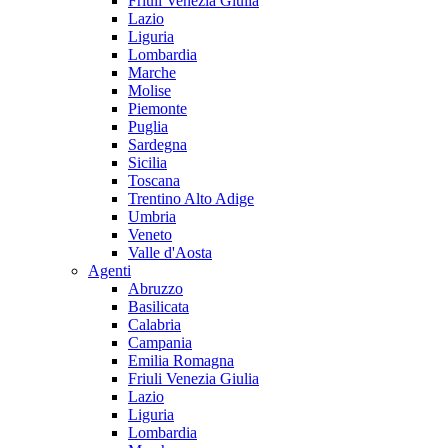
Friuli Venezia Giulia
Lazio
Liguria
Lombardia
Marche
Molise
Piemonte
Puglia
Sardegna
Sicilia
Toscana
Trentino Alto Adige
Umbria
Veneto
Valle d'Aosta
Agenti
Abruzzo
Basilicata
Calabria
Campania
Emilia Romagna
Friuli Venezia Giulia
Lazio
Liguria
Lombardia